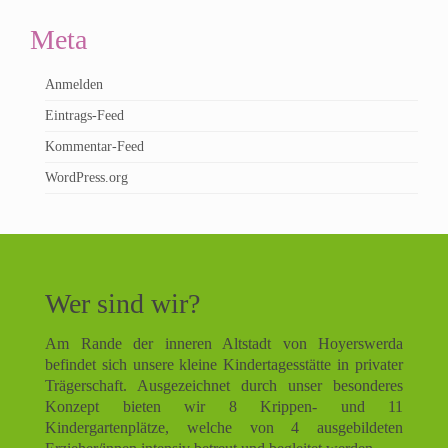
Meta
Anmelden
Eintrags-Feed
Kommentar-Feed
WordPress.org
Wer sind wir?
Am Rande der inneren Altstadt von Hoyerswerda
befindet sich unsere kleine Kindertagesstätte in privater
Trägerschaft. Ausgezeichnet durch unser besonderes
Konzept bieten wir 8 Krippen- und 11
Kindergartenplätze, welche von 4 ausgebildeten