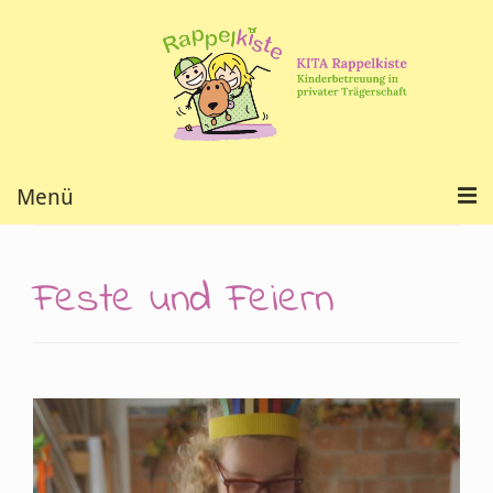
Menü
Wer sind wir?
Feste und Feiern
Konzept & Besonderheiten
Neuigkeiten
Zusammenarbeit
Kontakt